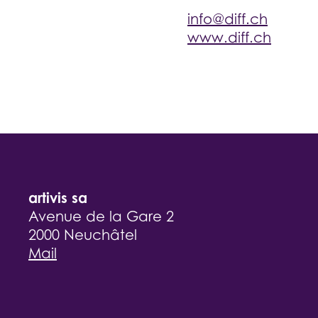
info@diff.ch
www.diff.ch
artivis sa
Avenue de la Gare 2
2000 Neuchâtel
Mail