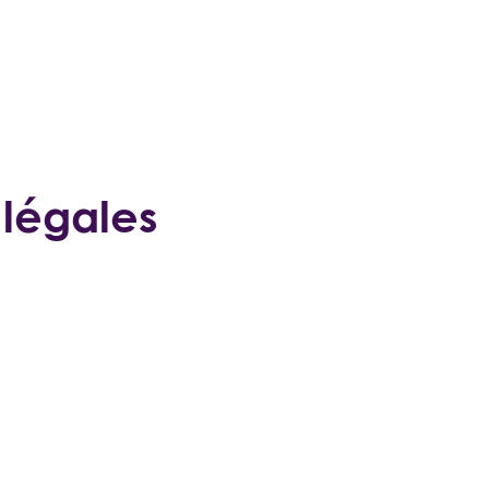
 légales
A
ransactions
arketing